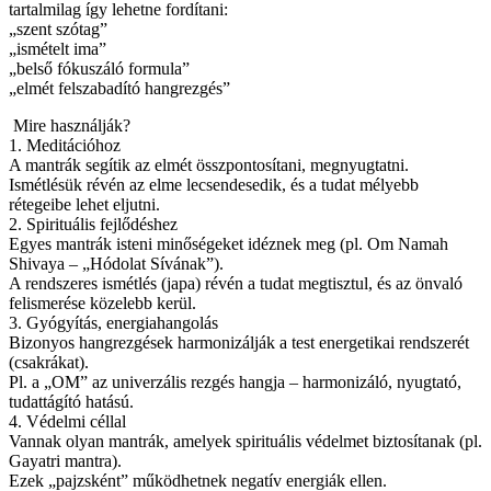
tartalmilag így lehetne fordítani:
„szent szótag”
„ismételt ima”
„belső fókuszáló formula”
„elmét felszabadító hangrezgés”
Mire használják?
1. Meditációhoz
A mantrák segítik az elmét összpontosítani, megnyugtatni.
Ismétlésük révén az elme lecsendesedik, és a tudat mélyebb
rétegeibe lehet eljutni.
2. Spirituális fejlődéshez
Egyes mantrák isteni minőségeket idéznek meg (pl. Om Namah
Shivaya – „Hódolat Sívának”).
A rendszeres ismétlés (japa) révén a tudat megtisztul, és az önvaló
felismerése közelebb kerül.
3. Gyógyítás, energiahangolás
Bizonyos hangrezgések harmonizálják a test energetikai rendszerét
(csakrákat).
Pl. a „OM” az univerzális rezgés hangja – harmonizáló, nyugtató,
tudattágító hatású.
4. Védelmi céllal
Vannak olyan mantrák, amelyek spirituális védelmet biztosítanak (pl.
Gayatri mantra).
Ezek „pajzsként” működhetnek negatív energiák ellen.