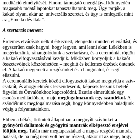
meditáció elmélyítését. Finom, támogató energiájával könnyedén
magasabb tudatállapotokat tapasztalhatunk meg. Úgy tartják, a
kakaó olyan, akár az univerzális szeretet, és úgy is emlegetik mint
az „Emelkedés Itala”.
A szertartás menete:
Érdemes elvárások nélkül érkezned, elengedni minden ellenállást, és
egyszerűen csak hagyni, hogy legyen, ami lenni akar. Lélekben is
megérkezünk, ráhangolódunk a szertartásra, és a ceremóniát rögtön
a kakaó elfogyasztásával kezdjük. Miközben kortyoljuk a kakaót –
összetevőinek köszönhetően – meghitt és kellemes érzések öntenek
el. A kakaó megemeli a rezgésünket és a hangulatot, és segít
ellazulni.
A ceremoniális keretek között elfogyasztott kakaó megnyitja a szív-
csakrát, és ahogy elménk lecsendesedik, képesek leszünk befelé
figyelni és Önvalónkhoz kapcsolódni. Ezután elmerülünk egy
csodás meditációban, majd
megfogalmazunk egy szándékot.
A
szándékunk megfogalmazása segít, hogy könnyedebben haladjunk
végig a folyamatainkon.
Ebben a békés, örömteli állapotban a megnyílt szívünket
a
gyönyörű dallamok és gyógyító mantrák elképesztő erejével
töltjük meg.
Talán már megtapasztaltad a magas rezgésű mantrák
hatását, de ha még nem volt benne részed, akkor itt az ideje, hogy