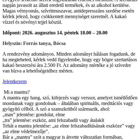
napján javasolt az állati eredetű termékek, és az alkohol kerülése.
Magas vérnyomás, szívritmuszavar, antidepresszáns szedése esetén
kérlek jelezd, hogy csökkentett mennyiséget szeretnél. A kakaó
vízzel és növényi tejjel készül.
Időpont: 2026. augusztus 14. péntek 18.00 – 20.00
Helyszín: Forrás tanya, Bócsa
A rendezvény adományos. Minden adományt hálásan fogadunk, de
ha megteheted, kérlek vedd figyelembe, hogy egy bögre szertartásos
kakaó beszerzési ára 2.500 Ft. Az adomány mértéke a jó szívedre
van bízva a lehetőségeidhez mérten.
Jelentkezem
Mi a mantra?
A mantra egy hang, szó, kifejezés vagy verssor, amelyet ismétlődően
mondanak vagy gondolnak – általában spirituális, meditációs vagy
gyógyító célból. A szó a szanszkritból származik, ahol:
„man” jelentése: gondolat, elme
„tra” jelentése: eszköz, ami felszabadít vagy átalakít
Tehát a mantra jelentése: „az elme felszabadításának eszköze” vagy
„az elme védelmezője”.
Bár a „mantra” szót a magyar is átvette változatlan formában,