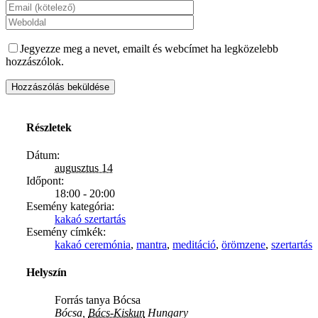
Jegyezze meg a nevet, emailt és webcímet ha legközelebb
hozzászólok.
Részletek
Dátum:
augusztus 14
Időpont:
18:00 - 20:00
Esemény kategória:
kakaó szertartás
Esemény címkék:
kakaó ceremónia
,
mantra
,
meditáció
,
örömzene
,
szertartás
Helyszín
Forrás tanya Bócsa
Bócsa
,
Bács-Kiskun
Hungary