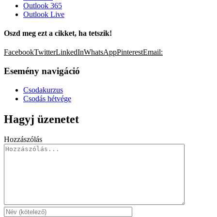
Outlook 365
Outlook Live
Oszd meg ezt a cikket, ha tetszik!
Facebook
Twitter
LinkedIn
WhatsApp
Pinterest
Email:
Esemény navigáció
Csodakurzus
Csodás hétvége
Hagyj üzenetet
Hozzászólás