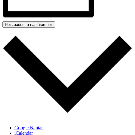
Hozzáadom a naptáramhoz
Google Naptár
iCalendar