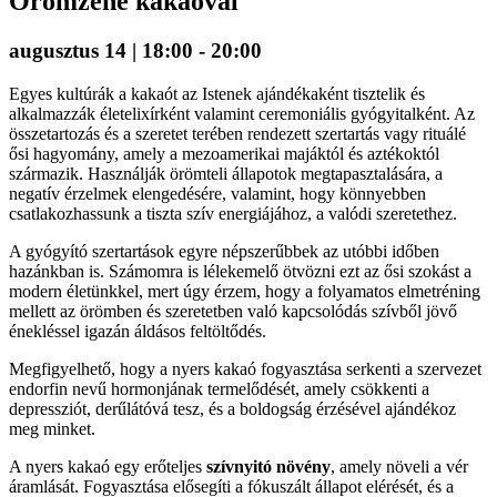
Örömzene kakaóval
augusztus 14 | 18:00
-
20:00
Egyes kultúrák a kakaót az Istenek ajándékaként tisztelik és
alkalmazzák életelixírként valamint ceremoniális gyógyitalként. Az
összetartozás és a szeretet terében rendezett szertartás vagy rituálé
ősi hagyomány, amely a mezoamerikai majáktól és aztékoktól
származik. Használják örömteli állapotok megtapasztalására, a
negatív érzelmek elengedésére, valamint, hogy könnyebben
csatlakozhassunk a tiszta szív energiájához, a valódi szeretethez.
A gyógyító szertartások egyre népszerűbbek az utóbbi időben
hazánkban is. Számomra is lélekemelő ötvözni ezt az ősi szokást a
modern életünkkel, mert úgy érzem, hogy a folyamatos elmetréning
mellett az örömben és szeretetben való kapcsolódás szívből jövő
énekléssel igazán áldásos feltöltődés.
Megfigyelhető, hogy a nyers kakaó fogyasztása serkenti a szervezet
endorfin nevű hormonjának termelődését, amely csökkenti a
depressziót, derűlátóvá tesz, és a boldogság érzésével ajándékoz
meg minket.
A nyers kakaó egy erőteljes
szívnyitó növény
, amely növeli a vér
áramlását. Fogyasztása elősegíti a fókuszált állapot elérését, és a