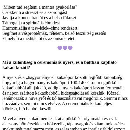
Miben tud segíteni a mantra gyakorlása?
Csökkenti a stresszt és a szorongást
Javítja a koncentrációt és a belső fókuszt
Támogatja a spirituális ébredést
Harmonizálja a test–lélek–elme rendszert
Segíthet alvásproblémák, félelem, belső feszültség esetén
Elmélyíti a meditációt és az önismeretet
Mi a különbség a ceremóniális nyers, és a boltban kapható
kakaó között?
A nyers és a „hagyományos” kakaópor közötti legfőbb különbség,
hogy míg a hagyományos kakaóport 100-140°C-on megpörkölt
kakaóbabból állítják elő, addig a nyers kakaóport lassan fermentált
és napon szárított kakaóbabból, hidegsajtolással készítik. Kézzel
lehámozzák a hüvelyről és kő használatával megőrölik. Semmi nincs
hozzáadva, semmi nincs elvéve. A ceremoniális kakaó teljes
kiőrlésű, bió babból készül.
Mivel a nyers kakaó nem esik át a pörkölés folyamatán és csak
alacsony hőmérsékleten hőkezelik, tápanyagok és vitaminok széles
spektrumát tartalmazza még, ezzel szemben az iparilag feldolgozott