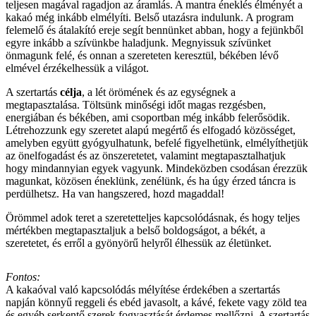
teljesen magával ragadjon az áramlás. A mantra éneklés élményét a
kakaó még inkább elmélyíti. Belső utazásra indulunk. A program
felemelő és átalakító ereje segít bennünket abban, hogy a fejünkből
egyre inkább a szívünkbe haladjunk. Megnyissuk szívünket
önmagunk felé, és onnan a szereteten keresztül, békében lévő
elmével érzékelhessük a világot.
A szertartás
célja
, a lét örömének és az egységnek a
megtapasztalása. Töltsünk minőségi időt magas rezgésben,
energiában és békében, ami csoportban még inkább felerősödik.
Létrehozzunk egy szeretet alapú megértő és elfogadó közösséget,
amelyben együtt gyógyulhatunk, befelé figyelhetünk, elmélyíthetjük
az önelfogadást és az önszeretetet, valamint megtapasztalhatjuk
hogy mindannyian egyek vagyunk. Mindeközben csodásan érezzük
magunkat, közösen éneklünk, zenélünk, és ha úgy érzed táncra is
perdülhetsz. Ha van hangszered, hozd magaddal!
Örömmel adok teret a szeretetteljes kapcsolódásnak, és hogy teljes
mértékben megtapasztaljuk a belső boldogságot, a békét, a
szeretetet, és erről a gyönyörű helyről élhessük az életünket.
Fontos:
A kakaóval való kapcsolódás mélyítése érdekében a szertartás
napján könnyű reggeli és ebéd javasolt, a kávé, fekete vagy zöld tea
és egyéb serkentő szerek fogyasztását érdemes mellőzni. A szertartás