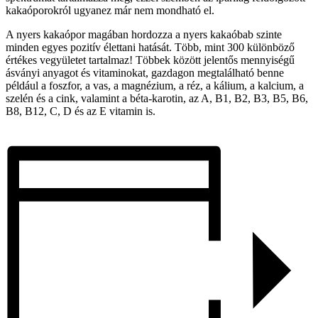
kakaóporokról ugyanez már nem mondható el.
A nyers kakaópor magában hordozza a nyers kakaóbab szinte
minden egyes pozitív élettani hatását. Több, mint 300 különböző
értékes vegyületet tartalmaz! Többek között jelentős mennyiségű
ásványi anyagot és vitaminokat, gazdagon megtalálható benne
például a foszfor, a vas, a magnézium, a réz, a kálium, a kalcium, a
szelén és a cink, valamint a béta-karotin, az A, B1, B2, B3, B5, B6,
B8, B12, C, D és az E vitamin is.